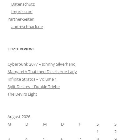
Datenschutz
Impressum
Partner-Seiten
andreschnack.de
LETZTE REVIEWS
Cyberpunk 2077 – Johnny Silverhand
Margareth Thatcher: Die eiserne Lady
Infinite Stratos – Volume 1
Split Desires – Dunkle Triebe
The Devil’s Light
August 2026
M
D
M
D
F
S
S
1
2
3
4
5
6
7
8
9