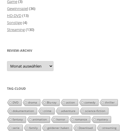
Game
(3)
Gewinnspiel
(36)
HD-DVD
(13)
Sonstige
(4)
Streaming
(130)
REVIEW-ARCHIV
Review-
Archiv
TAG-CLOUD
DVD
drama
Blu-ray
action
comedy
thriller
dokumentation
crime
adventure
science-fiction
fantasy
animation
horror
romance
mystery
serie
family
goldener haken
Download
streaming