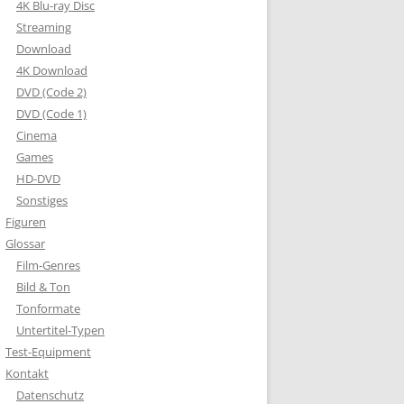
4K Blu-ray Disc
Streaming
Download
4K Download
DVD (Code 2)
DVD (Code 1)
Cinema
Games
HD-DVD
Sonstiges
Figuren
Glossar
Film-Genres
Bild & Ton
Tonformate
Untertitel-Typen
Test-Equipment
Kontakt
Datenschutz