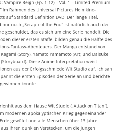
d: Vampire Reign (Ep. 1-12) – Vol. 1 – Limited Premium
n“ im Rahmen des Universal Pictures Heimkino-
ts auf Standard Definition DVD. Der lange Titel,
d nur noch „Seraph of the End“ ist natürlich auch der
he geschuldet, das es sich um eine Serie handelt. Die
soden dieser ersten Staffel bilden genau die Hälfte des
ions-Fantasy-Abenteuers. Der Manga entstand von
 Kagami (Story), Yamato Yamamoto (Art) und Daisuke
 (Storyboard). Diese Anime-Interpretation weist
ionen aus der Erfolgsschmiede Wit Studio auf. Ich sah
spannt die ersten Episoden der Serie an und berichte
s gewinnen konnte.
ienhit aus dem Hause Wit Studio („Attack on Titan“),
em modernen apokalyptischen Krieg gegeneinander
r Erde gewütet und alle Menschen über 13 Jahre
 aus ihren dunklen Verstecken, um die jungen