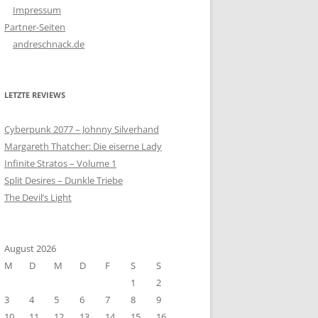
Impressum
Partner-Seiten
andreschnack.de
LETZTE REVIEWS
Cyberpunk 2077 – Johnny Silverhand
Margareth Thatcher: Die eiserne Lady
Infinite Stratos – Volume 1
Split Desires – Dunkle Triebe
The Devil’s Light
August 2026
M
D
M
D
F
S
S
1
2
3
4
5
6
7
8
9
10
11
12
13
14
15
16