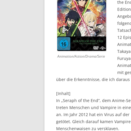
the En
Editio
DVD (CODE 1)
Angebo
CINEMA
folgen
Tatsac
GAMES
12 Epi
Animat
HD-DVD
Takaya
Animation/Action/Drama/Serie
SONSTIGES
Furuya
Animat
mit ge
über die Erkenntnisse, die ich darau
[Inhalt]
In „Seraph of the End“, dem Anime-Ser
treten Menschen und Vampire in ein
an. Im Jahr 2012 hat ein Virus auf de
getötet. Gleich darauf kamen Vampire
Menschenwaisen zu versklaven.