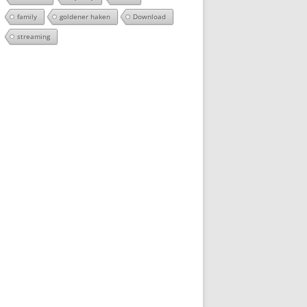
family
goldener haken
Download
streaming