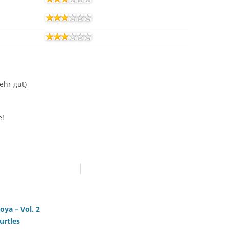
Sehr gut)
e!
oya – Vol. 2
urtles