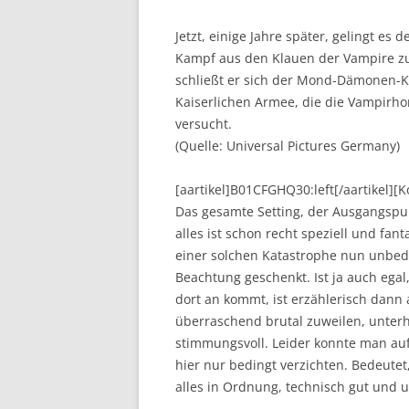
Jetzt, einige Jahre später, gelingt es
Kampf aus den Klauen der Vampire zu
schließt er sich der Mond-Dämonen-Ko
Kaiserlichen Armee, die die Vampirh
versucht.
(Quelle: Universal Pictures Germany)
[aartikel]B01CFGHQ30:left[/aartikel]
Das gesamte Setting, der Ausgangspunk
alles ist schon recht speziell und fan
einer solchen Katastrophe nun unbed
Beachtung geschenkt. Ist ja auch ega
dort an kommt, ist erzählerisch dan
überraschend brutal zuweilen, unte
stimmungsvoll. Leider konnte man auf
hier nur bedingt verzichten. Bedeute
alles in Ordnung, technisch gut und u