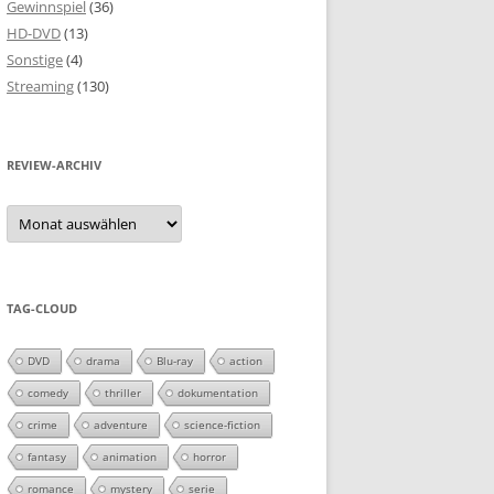
Gewinnspiel
(36)
HD-DVD
(13)
Sonstige
(4)
Streaming
(130)
REVIEW-ARCHIV
Review-
Archiv
TAG-CLOUD
DVD
drama
Blu-ray
action
comedy
thriller
dokumentation
crime
adventure
science-fiction
fantasy
animation
horror
romance
mystery
serie