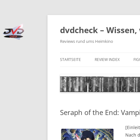
Zum
Inhalt
springen
dvdcheck – Wissen, 
Reviews rund ums Heimkino
STARTSEITE
REVIEW INDEX
FI
BLU-RAY DISC
4K BLU-RAY DISC
STREAMING
Seraph of the End: Vampi
DOWNLOAD
4K DOWNLOAD
[Einlei
Nach d
DVD (CODE 2)