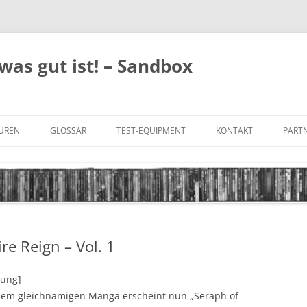
was gut ist! – Sandbox
GUREN
GLOSSAR
TEST-EQUIPMENT
KONTAKT
PARTN
FILM-GENRES
DATENSCHUTZ
AND
BILD & TON
IMPRESSUM
TONFORMATE
re Reign – Vol. 1
UNTERTITEL-TYPEN
tung]
em gleichnamigen Manga erscheint nun „Seraph of