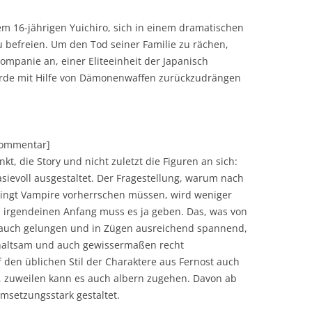
 dem 16-jährigen Yuichiro, sich in einem dramatischen
 befreien. Um den Tod seiner Familie zu rächen,
mpanie an, einer Eliteeinheit der Japanisch
orde mit Hilfe von Dämonenwaffen zurückzudrängen
[Kommentar]
t, die Story und nicht zuletzt die Figuren an sich:
tasievoll ausgestaltet. Der Fragestellung, warum nach
ingt Vampire vorherrschen müssen, wird weniger
l, irgendeinen Anfang muss es ja geben. Das, was von
n auch gelungen und in Zügen ausreichend spannend,
rhaltsam und auch gewissermaßen recht
 den üblichen Stil der Charaktere aus Fernost auch
t, zuweilen kann es auch albern zugehen. Davon ab
msetzungsstark gestaltet.