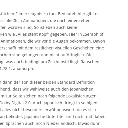
lichen Filmerzeugnis zu tun. Bedeutet, hier gibt es
sschließlich Animationen, die nach einem eher
ffen worden sind. So ist eben auch keine
ken wie „Alles steht Kopf“ gegeben. Hier in „Seraph of
e-Animationen, die wir vor die Augen bekommen. Davon
erschafft mit dem restlichen visuellen Geschehen eine
rben sind gelungen und nicht aufdringlich. Die
g, was auch bedingt am Zeichenstil liegt. Rauschen
 1.78:1, anamorph.
ch dann der Ton dieser beiden Standard Definition
chend, dass wir wahlweise auch den japanischen
m zur Seite stehen noch folgende Lokalisierungen:
olby Digital 2.0. Auch japanisch dringt in selbigen
t alles nicht besonders erwähnenswert, da es sich
u befindet. Japanische Untertitel sind nicht mit dabei.
en Sprachen auch noch Niederländisch. Etwas dünn,