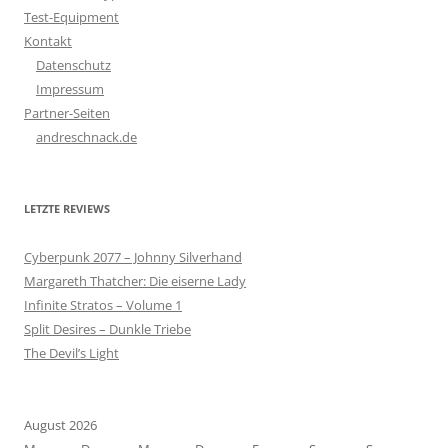
Test-Equipment
Kontakt
Datenschutz
Impressum
Partner-Seiten
andreschnack.de
LETZTE REVIEWS
Cyberpunk 2077 – Johnny Silverhand
Margareth Thatcher: Die eiserne Lady
Infinite Stratos – Volume 1
Split Desires – Dunkle Triebe
The Devil’s Light
August 2026