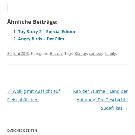
Ähnliche Beiträge:
Toy Story 2 – Special Edition
Angry Birds – Der Film
30. Juni 2010
, Kategorie:
Blu-ray
, Tags:
Blu-ray
,
comedy
,
family
.
Beitragsnavigation
←
Wolkig mit Aussicht auf
Kap der Stürme – Land der
Fleischbällchen
Hoffnung: Die Geschichte
Südafrikas
→
DVDCHECK-SEITEN