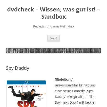
Zum
Inhalt
dvdcheck – Wissen, was gut ist! –
springen
Sandbox
Reviews rund ums Heimkino
Menü
Spy Daddy
[Einleitung]
universumfilm bringt uns
eine neue Comedy „Spy
Daddy“ (Originaltitel: The
Spy next Door) mit Jackie