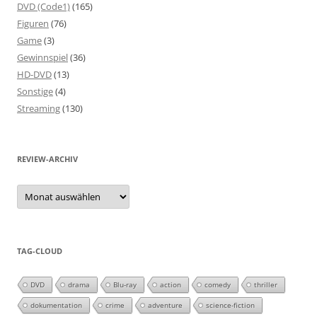
DVD (Code1)
(165)
Figuren
(76)
Game
(3)
Gewinnspiel
(36)
HD-DVD
(13)
Sonstige
(4)
Streaming
(130)
REVIEW-ARCHIV
Review-
Archiv
TAG-CLOUD
DVD
drama
Blu-ray
action
comedy
thriller
dokumentation
crime
adventure
science-fiction