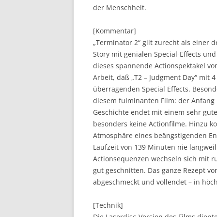
der Menschheit.
[Kommentar]
„Terminator 2“ gilt zurecht als einer 
Story mit genialen Special-Effects 
dieses spannende Actionspektakel von
Arbeit, daß „T2 – Judgment Day“ mit 
überragenden Special Effects. Besond
diesem fulminanten Film: der Anfang i
Geschichte endet mit einem sehr gute
besonders keine Actionfilme. Hinzu k
Atmosphäre eines beängstigenden Endz
Laufzeit von 139 Minuten nie langwei
Actionsequenzen wechseln sich mit ru
gut geschnitten. Das ganze Rezept vo
abgeschmeckt und vollendet – in höch
[Technik]
Die Laserdisc-Version des Films dient