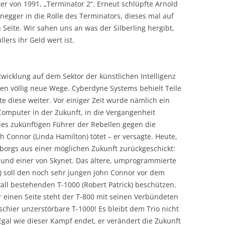
er von 1991, „Terminator 2“. Erneut schlüpfte Arnold
egger in die Rolle des Terminators, dieses mal auf
 Seite. Wir sahen uns an was der Silberling hergibt,
ers ihr Geld wert ist.
wicklung auf dem Sektor der künstlichen Intelligenz
n völlig neue Wege. Cyberdyne Systems behielt Teile
e diese weiter. Vor einiger Zeit wurde nämlich ein
omputer in der Zukunft, in die Vergangenheit
 des zukünftigen Führer der Rebellen gegen die
 Connor (Linda Hamilton) tötet – er versagte. Heute,
yborgs aus einer möglichen Zukunft zurückgeschickt:
und einer von Skynet. Das ältere, umprogrammierte
) soll den noch sehr jungen John Connor vor dem
all bestehenden T-1000 (Robert Patrick) beschützen.
er einen Seite steht der T-800 mit seinen Verbündeten
chier unzerstörbare T-1000! Es bleibt dem Trio nicht
Egal wie dieser Kampf endet, er verändert die Zukunft