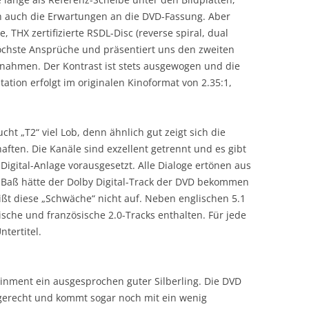
 auch die Erwartungen an die DVD-Fassung. Aber
, THX zertifizierte RSDL-Disc (reverse spiral, dual
 höchste Ansprüche und präsentiert uns den zweiten
nahmen. Der Kontrast ist stets ausgewogen und die
tation erfolgt im originalen Kinoformat von 2.35:1,
cht „T2“ viel Lob, denn ähnlich gut zeigt sich die
ften. Die Kanäle sind exzellent getrennt und es gibt
y Digital-Anlage vorausgesetzt. Alle Dialoge ertönen aus
 Baß hätte der Dolby Digital-Track der DVD bekommen
ßt diese „Schwäche“ nicht auf. Neben englischen 5.1
sche und französische 2.0-Tracks enthalten. Für jede
tertitel.
ainment ein ausgesprochen guter Silberling. Die DVD
gerecht und kommt sogar noch mit ein wenig