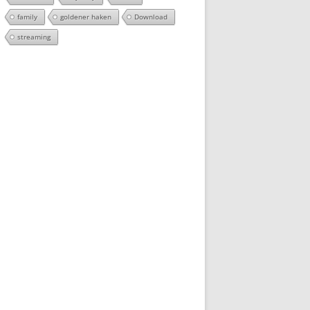
family
goldener haken
Download
streaming