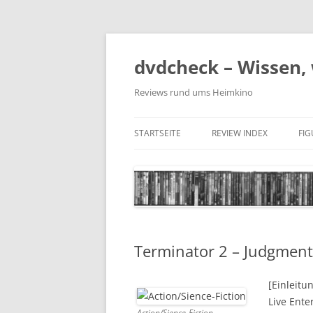
Zum
Inhalt
springen
dvdcheck – Wissen, 
Reviews rund ums Heimkino
STARTSEITE
REVIEW INDEX
FI
BLU-RAY DISC
4K BLU-RAY DISC
STREAMING
Terminator 2 – Judgmen
DOWNLOAD
4K DOWNLOAD
[Einleitu
Live Ente
DVD (CODE 2)
Action/Sience-Fiction