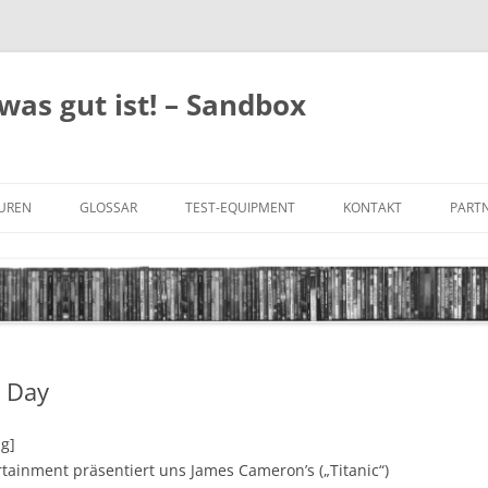
was gut ist! – Sandbox
GUREN
GLOSSAR
TEST-EQUIPMENT
KONTAKT
PARTN
FILM-GENRES
DATENSCHUTZ
AND
BILD & TON
IMPRESSUM
TONFORMATE
t Day
UNTERTITEL-TYPEN
ng]
rtainment präsentiert uns James Cameron’s („Titanic“)