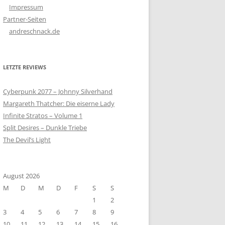
Impressum
Partner-Seiten
andreschnack.de
LETZTE REVIEWS
Cyberpunk 2077 – Johnny Silverhand
Margareth Thatcher: Die eiserne Lady
Infinite Stratos – Volume 1
Split Desires – Dunkle Triebe
The Devil’s Light
August 2026
M
D
M
D
F
S
S
1
2
3
4
5
6
7
8
9
10
11
12
13
14
15
16