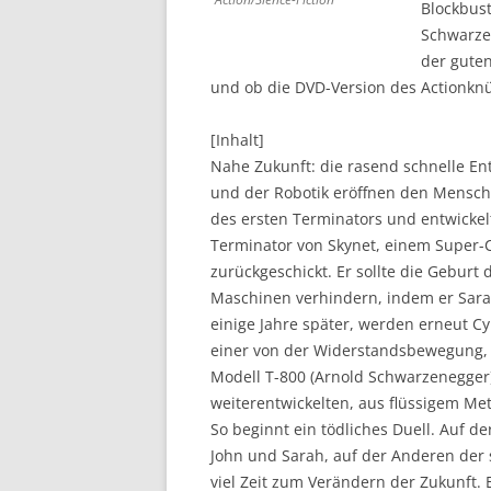
Blockbust
Schwarzen
DVD (CODE 1)
der guten
CINEMA
und ob die DVD-Version des Actionknüll
GAMES
[Inhalt]
Nahe Zukunft: die rasend schnelle Ent
HD-DVD
und der Robotik eröffnen den Mensche
SONSTIGES
des ersten Terminators und entwickelt
Terminator von Skynet, einem Super-C
zurückgeschickt. Er sollte die Geburt
Maschinen verhindern, indem er Sarah
einige Jahre später, werden erneut C
einer von der Widerstandsbewegung, 
Modell T-800 (Arnold Schwarzenegger
weiterentwickelten, aus flüssigem Met
So beginnt ein tödliches Duell. Auf d
John und Sarah, auf der Anderen der s
viel Zeit zum Verändern der Zukunft. 