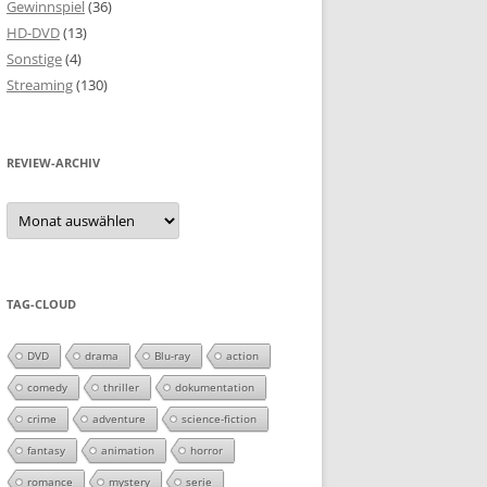
Gewinnspiel
(36)
HD-DVD
(13)
Sonstige
(4)
Streaming
(130)
REVIEW-ARCHIV
Review-
Archiv
TAG-CLOUD
DVD
drama
Blu-ray
action
comedy
thriller
dokumentation
crime
adventure
science-fiction
fantasy
animation
horror
romance
mystery
serie