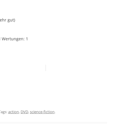
Sehr gut)
hl Wertungen:
1
 Tags:
action
,
DVD
,
science-fiction
.