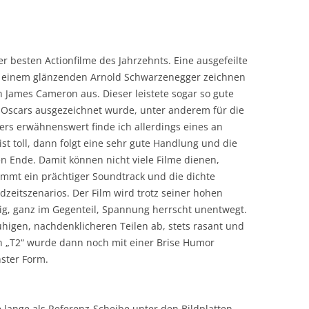
der besten Actionfilme des Jahrzehnts. Eine ausgefeilte
und einem glänzenden Arnold Schwarzenegger zeichnen
 James Cameron aus. Dieser leistete sogar so gute
4 Oscars ausgezeichnet wurde, unter anderem für die
ers erwähnenswert finde ich allerdings eines an
st toll, dann folgt eine sehr gute Handlung und die
n Ende. Damit können nicht viele Filme dienen,
ommt ein prächtiger Soundtrack und die dichte
eitszenarios. Der Film wird trotz seiner hohen
lig, ganz im Gegenteil, Spannung herrscht unentwegt.
higen, nachdenklicheren Teilen ab, stets rasant und
n „T2“ wurde dann noch mit einer Brise Humor
ster Form.
e lange als Referenz-Scheibe unter den Bildplatten,