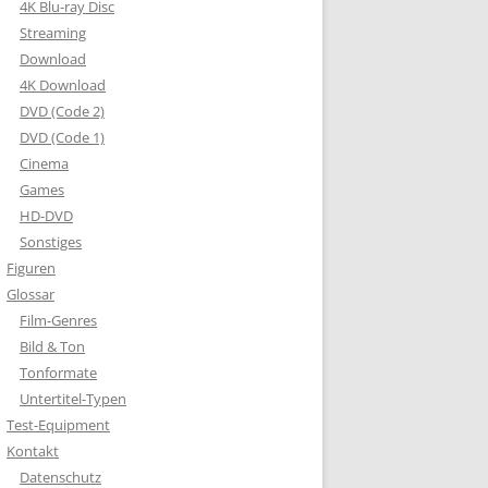
4K Blu-ray Disc
Streaming
Download
4K Download
DVD (Code 2)
DVD (Code 1)
Cinema
Games
HD-DVD
Sonstiges
Figuren
Glossar
Film-Genres
Bild & Ton
Tonformate
Untertitel-Typen
Test-Equipment
Kontakt
Datenschutz