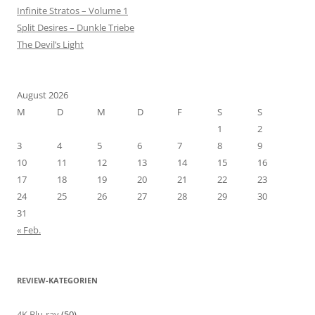
Infinite Stratos – Volume 1
Split Desires – Dunkle Triebe
The Devil’s Light
August 2026
M
D
M
D
F
S
S
1
2
3
4
5
6
7
8
9
10
11
12
13
14
15
16
17
18
19
20
21
22
23
24
25
26
27
28
29
30
31
« Feb.
REVIEW-KATEGORIEN
4K Blu-ray
(50)