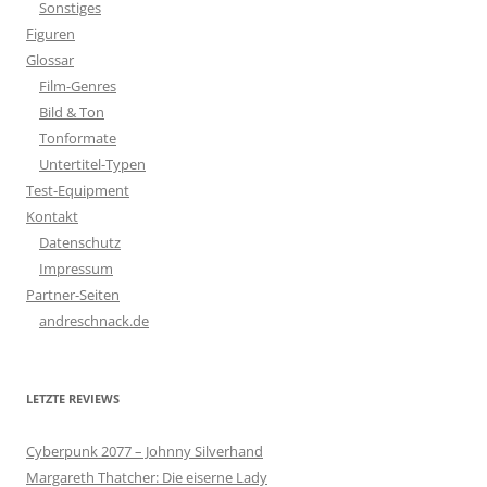
Sonstiges
Figuren
Glossar
Film-Genres
Bild & Ton
Tonformate
Untertitel-Typen
Test-Equipment
Kontakt
Datenschutz
Impressum
Partner-Seiten
andreschnack.de
LETZTE REVIEWS
Cyberpunk 2077 – Johnny Silverhand
Margareth Thatcher: Die eiserne Lady