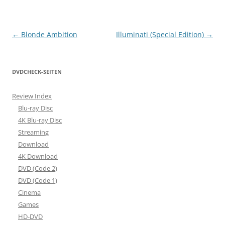
Beitragsnavigation
←
Blonde Ambition
Illuminati (Special Edition)
→
DVDCHECK-SEITEN
Review Index
Blu-ray Disc
4K Blu-ray Disc
Streaming
Download
4K Download
DVD (Code 2)
DVD (Code 1)
Cinema
Games
HD-DVD