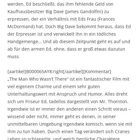
werden. Ed beschließt, das ihm fehlende Geld von
Kaufhausbesitzer Big Dave (James Gandolfini) zu
erpressen, der ein Verhältnis mit Eds Frau (Frances
McDormand) hat. Doch Big Dave bekommt heraus, dass Ed
der Erpresser ist und verwickelt ihn in ein tödliches
Handgemenge… Und ab diesem Zeitpunkt geht es auf und
ab für den armen Ed, ohne, dass er groß etwas dazutun
muss.
[aartikel]B000065AY8:right[/aartikel][Kommentar]
„The Man Who Wasn’t There“ ist ein fantastischer Film mit
viel eigenem Charme und einem sehr guten
Unterhaltungswert mit Anspruch und Humor. Alles dreht
sich um Friseur Ed, tadellos dargestellt von Mr. Thornton.
Irgendwie ist er immer den anderen einen Schritt voraus –
wissend oder nicht, immer geht es denen, in seiner
unmittelbaren Umgebung irgendwie komisch, wenn sie mit
ihm zu tun haben. Durch einen Tag verändert sich Cranes
Leben so schlagartig, und welch herrliche Charaktere