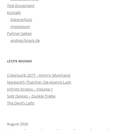
Test-Equipment
Kontakt
Datenschutz
Impressum
Partner-Seiten
andreschnack.de
LETZTE REVIEWS
Cyberpunk 2077 – Johnny Silverhand
Margareth Thatcher: Die eiserne Lady
Infinite Stratos – Volume 1
Split Desires – Dunkle Triebe
The Devil’s Light
August 2026