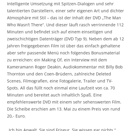
Intelligente Umsetzung mit Spitzen-Dialogen und sehr
talentierten Darstellern, einer sehr eigenen Art und dichter
Atmosphäre mit Stil – das ist der Inhalt der DVD „The Man
Who Wasn’t There“. Und dieser läuft rasch verrinnende 112
Minuten und befindet sich auf einem einseitigen und
zweischichtigen Datenträger (DVD Typ 9). Neben dem ab 12
Jahren freigegebenen Film ist über das einfach gehaltene
aber sehr passende Menü noch folgendes Bonusmaterial
zu erreichen: ein Making Of, ein Interview mit dem
Kameramann Roger Deakin, Audiokommentar mit Billy Bob
Thornton und den Coen-Brüdern, zahlreiche Deleted
Scenes, Filmografien, eine Fotogalerie, Trailer und TV-
Spots. All das füllt noch einmal eine Laufzeit von ca. 70
Minuten und bereitet auch inhaltlich Spaß. Eine
empfehlenswerte DVD mit einem sehr sehenswerten Film.
Die Scheibe erschien am 13. Mai zu einem Preis von rund
20,- Euro.
„Ich bin Anwalt, Sie sind Friseur. Sie wissen gar nichts.“