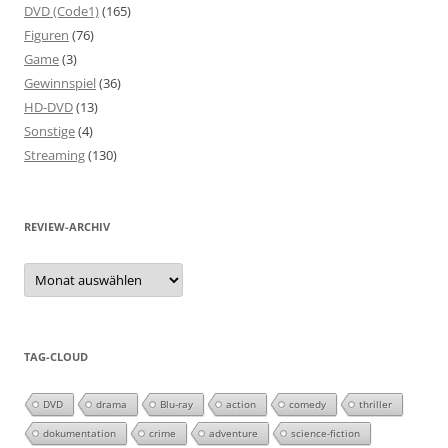
DVD (Code1)
(165)
Figuren
(76)
Game
(3)
Gewinnspiel
(36)
HD-DVD
(13)
Sonstige
(4)
Streaming
(130)
REVIEW-ARCHIV
Review-
Archiv
TAG-CLOUD
DVD
drama
Blu-ray
action
comedy
thriller
dokumentation
crime
adventure
science-fiction