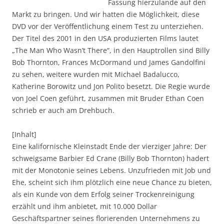
Fassung hierzulande auf den
Markt zu bringen. Und wir hatten die Möglichkeit, diese
DVD vor der Veröffentlichung einem Test zu unterziehen.
Der Titel des 2001 in den USA produzierten Films lautet
„The Man Who Wasn’t There“, in den Hauptrollen sind Billy
Bob Thornton, Frances McDormand und James Gandolfini
zu sehen, weitere wurden mit Michael Badalucco,
Katherine Borowitz und Jon Polito besetzt. Die Regie wurde
von Joel Coen geführt, zusammen mit Bruder Ethan Coen
schrieb er auch am Drehbuch.
[Inhalt]
Eine kalifornische Kleinstadt Ende der vierziger Jahre: Der
schweigsame Barbier Ed Crane (Billy Bob Thornton) hadert
mit der Monotonie seines Lebens. Unzufrieden mit Job und
Ehe, scheint sich ihm plötzlich eine neue Chance zu bieten,
als ein Kunde von dem Erfolg seiner Trockenreinigung
erzählt und ihm anbietet, mit 10.000 Dollar
Geschäftspartner seines florierenden Unternehmens zu