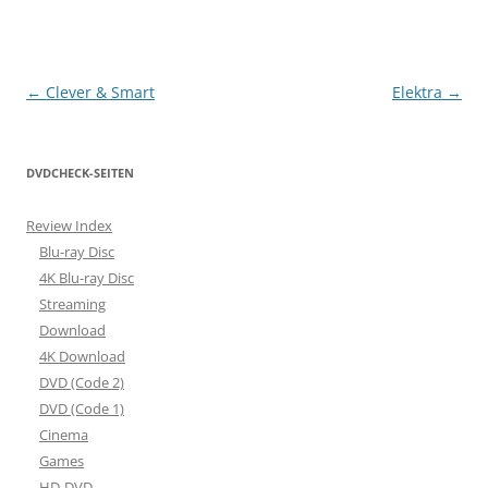
Beitragsnavigation
←
Clever & Smart
Elektra
→
DVDCHECK-SEITEN
Review Index
Blu-ray Disc
4K Blu-ray Disc
Streaming
Download
4K Download
DVD (Code 2)
DVD (Code 1)
Cinema
Games
HD-DVD