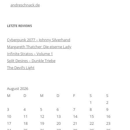
andreschnack.de
LETZTE REVIEWS
Cyberpunk 2077 – Johnny Silverhand
Margareth Thatcher: Die eiserne Lady
Infinite Stratos – Volume 1
Split Desires – Dunkle Triebe
The Devil’s Light
August 2026
M
D
M
D
F
S
S
1
2
3
4
5
6
7
8
9
10
11
12
13
14
15
16
17
18
19
20
21
22
23