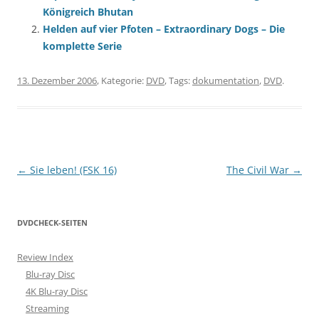
Königreich Bhutan
Helden auf vier Pfoten – Extraordinary Dogs – Die
komplette Serie
13. Dezember 2006
, Kategorie:
DVD
, Tags:
dokumentation
,
DVD
.
Beitragsnavigation
←
Sie leben! (FSK 16)
The Civil War
→
DVDCHECK-SEITEN
Review Index
Blu-ray Disc
4K Blu-ray Disc
Streaming