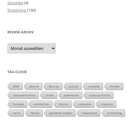
Sonstige
(4)
Streaming
(130)
REVIEW-ARCHIV
Review-
Archiv
TAG-CLOUD
DVD
drama
Blu-ray
action
comedy
thriller
dokumentation
crime
adventure
science-fiction
fantasy
animation
horror
romance
mystery
serie
family
goldener haken
Download
streaming