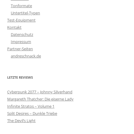
Tonformate
Untertitel-Typen
Test-Equipment
Kontakt
Datenschutz
Impressum
Partner-Seiten
andreschnack.de
LETZTE REVIEWS
Cyberpunk 2077 – Johnny Silverhand
Margareth Thatcher: Die eiserne Lady
Infinite Stratos – Volume 1
Split Desires – Dunkle Triebe
The Devil’s Light