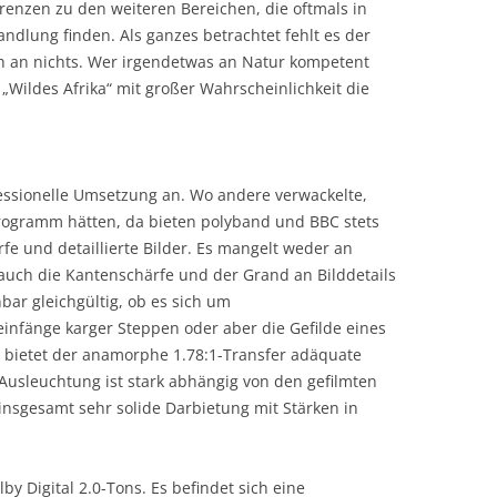
enzen zu den weiteren Bereichen, die oftmals in
dlung finden. Als ganzes betrachtet fehlt es der
h an nichts. Wer irgendetwas an Natur kompetent
 „Wildes Afrika“ mit großer Wahrscheinlichkeit die
essionelle Umsetzung an. Wo andere verwackelte,
ogramm hätten, da bieten polyband und BBC stets
rfe und detaillierte Bilder. Es mangelt weder an
 auch die Kantenschärfe und der Grand an Bilddetails
bar gleichgültig, ob es sich um
nfänge karger Steppen oder aber die Gefilde eines
 bietet der anamorphe 1.78:1-Transfer adäquate
e Ausleuchtung ist stark abhängig von den gefilmten
sgesamt sehr solide Darbietung mit Stärken in
lby Digital 2.0-Tons. Es befindet sich eine