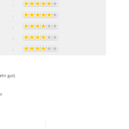
:
:
:
:
:
Sehr gut)
e!