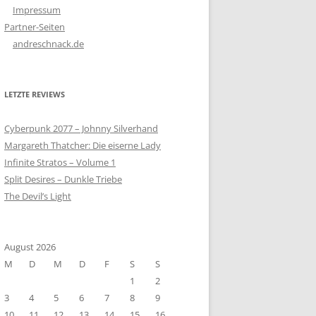
Impressum
Partner-Seiten
andreschnack.de
LETZTE REVIEWS
Cyberpunk 2077 – Johnny Silverhand
Margareth Thatcher: Die eiserne Lady
Infinite Stratos – Volume 1
Split Desires – Dunkle Triebe
The Devil’s Light
August 2026
M
D
M
D
F
S
S
1
2
3
4
5
6
7
8
9
10
11
12
13
14
15
16