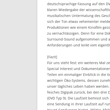
deutschsprachige Fassung auf den DVD
klaren Wiedergabe der wissenschaftl
musikalischen Untermalung des Gesch
sich der Ton etwas vehementer meldet
Produktionen wie einem Kinofilm gezo
zu vernachlässigen. Denn für eine Do
Surround-Sound aufgenommen und abg
Anforderungen und lenkt vom eigentl
[Fazit]
Für uns steht fest: ein weiteres Mal 
Special Interest und Dokumentationen.
Teilen ein einmaliger Einblick in die 
wichtigen Öko-Systems, dessen zune
unser tägliches Leben haben werden. 
fesches Digipak zurück, bei den drei 
(DVD Typ 9). Die Laufzeit bemisst sic
eine Sendung in ihrer Laufzeit auf r
Haupt-Sendungen bietet „Wildes Afrik