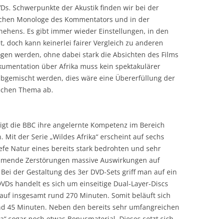
s. Schwerpunkte der Akustik finden wir bei der
ichen Monologe des Kommentators und in der
ehens. Es gibt immer wieder Einstellungen, in den
, doch kann keinerlei fairer Vergleich zu anderen
gen werden, ohne dabei stark die Absichten des Films
kumentation über Afrika muss kein spektakulärer
emischt werden, dies wäre eine Übererfüllung der
ichen Thema ab.
zeigt die BBC ihre angelernte Kompetenz im Bereich
 Mit der Serie „Wildes Afrika“ erscheint auf sechs
tiefe Natur eines bereits stark bedrohten und sehr
hmende Zerstörungen massive Auswirkungen auf
Bei der Gestaltung des 3er DVD-Sets griff man auf ein
DVDs handelt es sich um einseitige Dual-Layer-Discs
h auf insgesamt rund 270 Minuten. Somit beläuft sich
und 45 Minuten. Neben den bereits sehr umfangreichen
a“ sogar noch etwas Bonusmaterial. Dieses setzt sich