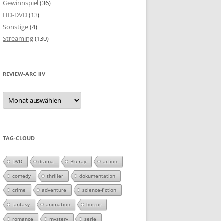
Gewinnspiel
(36)
HD-DVD
(13)
Sonstige
(4)
Streaming
(130)
REVIEW-ARCHIV
Review-
Archiv
TAG-CLOUD
DVD
drama
Blu-ray
action
comedy
thriller
dokumentation
crime
adventure
science-fiction
fantasy
animation
horror
romance
mystery
serie