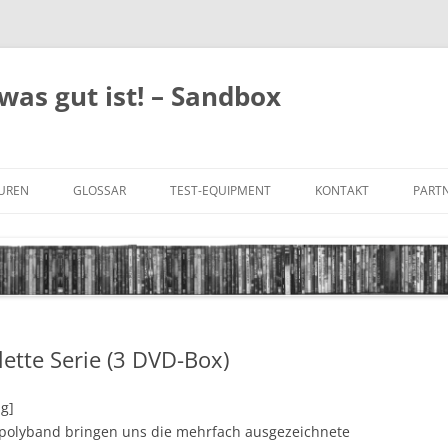
was gut ist! – Sandbox
GUREN
GLOSSAR
TEST-EQUIPMENT
KONTAKT
PARTN
FILM-GENRES
DATENSCHUTZ
AND
BILD & TON
IMPRESSUM
TONFORMATE
lette Serie (3 DVD-Box)
UNTERTITEL-TYPEN
ng]
polyband bringen uns die mehrfach ausgezeichnete