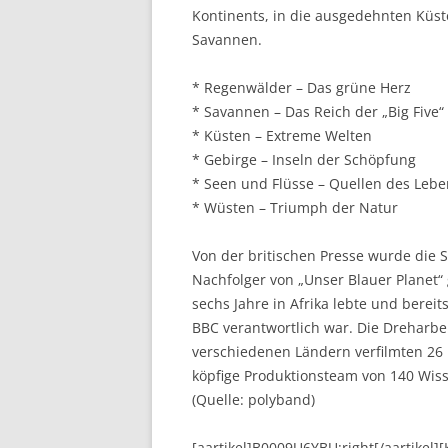
Kontinents, in die ausgedehnten Küs
Savannen.
* Regenwälder – Das grüne Herz
* Savannen – Das Reich der „Big Five“
* Küsten – Extreme Welten
* Gebirge – Inseln der Schöpfung
* Seen und Flüsse – Quellen des Lebe
* Wüsten – Triumph der Natur
Von der britischen Presse wurde die 
Nachfolger von „Unser Blauer Planet“ g
sechs Jahre in Afrika lebte und berei
BBC verantwortlich war. Die Dreharbe
verschiedenen Ländern verfilmten 26 
köpfige Produktionsteam von 140 Wiss
(Quelle: polyband)
[aartikel]B0009U6YBU:right[/aartikel