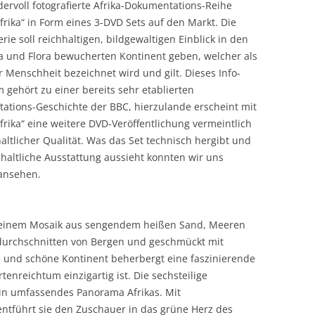
rvoll fotografierte Afrika-Dokumentations-Reihe
frika“ in Form eines 3-DVD Sets auf den Markt. Die
Serie soll reichhaltigen, bildgewaltigen Einblick in den
a und Flora bewucherten Kontinent geben, welcher als
 Menschheit bezeichnet wird und gilt. Dieses Info-
gehört zu einer bereits sehr etablierten
ations-Geschichte der BBC, hierzulande erscheint mit
frika“ eine weitere DVD-Veröffentlichung vermeintlich
altlicher Qualität. Was das Set technisch hergibt und
nhaltliche Ausstattung aussieht konnten wir uns
ansehen.
ika einem Mosaik aus sengendem heißen Sand, Meeren
urchschnitten von Bergen und geschmückt mit
e und schöne Kontinent beherbergt eine faszinierende
tenreichtum einzigartig ist. Die sechsteilige
ein umfassendes Panorama Afrikas. Mit
führt sie den Zuschauer in das grüne Herz des