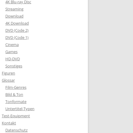
4K Blu-ray Disc
Streaming
Download
4K Download
DVD (Code 2)
DVD (Code 1)
Cinema
Games
HD-DVD
Sonstiges
Figuren
Glossar
Film-Genres
Bild & Ton
Tonformate
Untertitel-Typen
Test-Equipment
Kontakt
Datenschutz