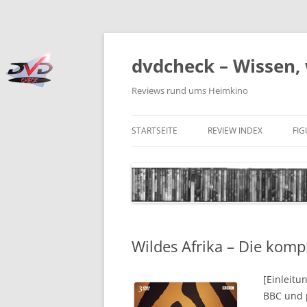
Zum
Inhalt
springen
dvdcheck – Wissen, 
Reviews rund ums Heimkino
STARTSEITE
REVIEW INDEX
FI
BLU-RAY DISC
4K BLU-RAY DISC
STREAMING
Wildes Afrika – Die komp
DOWNLOAD
4K DOWNLOAD
[Einleitu
BBC und 
DVD (CODE 2)