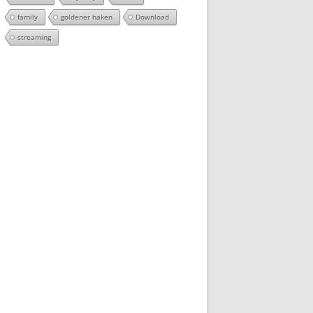
family
goldener haken
Download
streaming