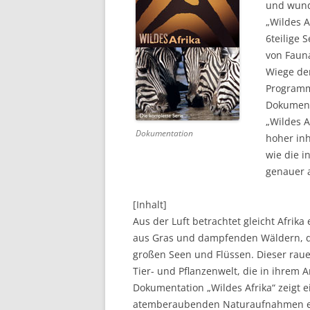
und wunde
„Wildes A
DVD (CODE 1)
6teilige 
CINEMA
von Faun
Wiege der
GAMES
Programm 
Dokument
HD-DVD
„Wildes A
Dokumentation
SONSTIGES
hoher inh
wie die i
genauer 
[Inhalt]
Aus der Luft betrachtet gleicht Afr
aus Gras und dampfenden Wäldern, d
großen Seen und Flüssen. Dieser rau
Tier- und Pflanzenwelt, die in ihrem Ar
Dokumentation „Wildes Afrika“ zeigt 
atemberaubenden Naturaufnahmen ent