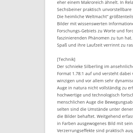
eher einem Makroreich ähnelt. In Relat
Sechsbeiner praktisch unvorstellbare
Die heimliche Weltmacht“ größtenteil
Bilder mit wissenswerten Information
Forschungs-Gebiets zu Worte und forc
faszinierenden Phänomen zu tun hat.
Spaß und ihre Laufzeit verrinnt zu ras
[Technik]
Der schnieke Silberling im ansehnlic
Format 1.78:1 auf und versteht dabei
winzigen und vor allem sehr dynamis
Auge in natura nicht vollständig zu 
hochwertige und technologisch fortsc
menschlichen Auge die Bewegungsabl
selten sind die Umstände unter denen
die Bilder behaftet. Weitgehend erfass
in Farben ausgewogenes Bild mit sein
Verzerrungseffekte sind praktisch aus