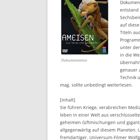
Dokument
entstand 
DVD (CODE 1)
Sechsbein
CINEMA
auf dies
Titeln a
GAMES
Programm
unter der
HD-DVD
in die We
Dokumentation
SONSTIGES
übernahm
genauer 
Technik 
mag, sollte unbedingt weiterlesen.
[Inhalt]
Sie führen Kriege, verabreichen Medi
leben in einer Welt aus verschlüsselt
geheimen Giftmischungen und gigantis
allgegenwärtig auf diesem Planeten.
fremdartiger. Universum-Filmer Wolfg