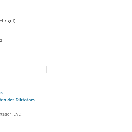
Sehr gut)
e!
us
aten des Diktators
tation
,
DVD
.