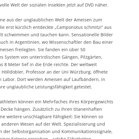
olle Welt der sozialen Insekten jetzt auf DVD näher.
ene aus der unglaublichen Welt der Ameisen zum
die erst kürzlich entdeckte „Camponotus schmitzi“ aus
elt schwimmen und tauchen kann. Sensationelle Bilder
uch in Argentinien, wo Wissenschaftler den Bau einer
eisen freilegten. Sie fanden ein über 50
s System von unterirdischen Gängen, Pilzgärten,
 Meter tief in die Erde reichte. Der weltweit
 Hölldobler, Professor an der Uni Würzburg, öffnete
n Labor. Dort werden Ameisen auf Laufbändern, in
e unglaubliche Leistungsfähigkeit getestet.
athleten können ein Mehrfaches ihres Körpergewichts
 Decke hängen. Zusätzlich zu ihren titanenhaften
e weitere unschlagbare Fähigkeit: Sie können so
 anderen Wesen auf der Welt. Spezialisierung und
en der Selbstorganisation und Kommunikationssignale,
einer Kolonie erreichen – solche Fähigkeiten