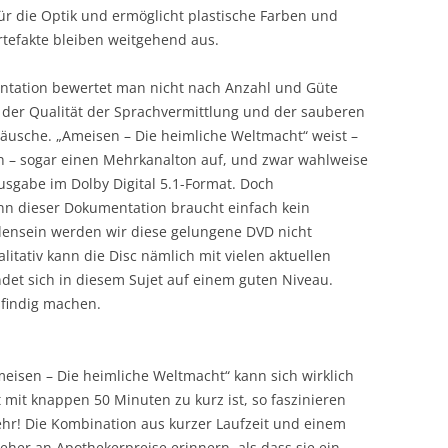
ür die Optik und ermöglicht plastische Farben und
tefakte bleiben weitgehend aus.
tation bewertet man nicht nach Anzahl und Güte
h der Qualität der Sprachvermittlung und der sauberen
sche. „Ameisen – Die heimliche Weltmacht“ weist –
 – sogar einen Mehrkanalton auf, und zwar wahlweise
usgabe im Dolby Digital 5.1-Format. Doch
enn dieser Dokumentation braucht einfach kein
ensein werden wir diese gelungene DVD nicht
litativ kann die Disc nämlich mit vielen aktuellen
et sich in diesem Sujet auf einem guten Niveau.
sfindig machen.
meisen – Die heimliche Weltmacht“ kann sich wirklich
 mit knappen 50 Minuten zu kurz ist, so faszinieren
hr! Die Kombination aus kurzer Laufzeit und einem
 eher an Apothekerpreise erinnern, als dass sie ein