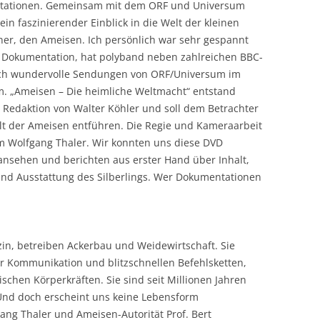
ationen. Gemeinsam mit dem ORF und Universum
ein faszinierender Einblick in die Welt der kleinen
er, den Ameisen. Ich persönlich war sehr gespannt
e Dokumentation, hat polyband neben zahlreichen BBC-
uch wundervolle Sendungen von ORF/Universum im
. „Ameisen – Die heimliche Weltmacht“ entstand
 Redaktion von Walter Köhler und soll dem Betrachter
lt der Ameisen entführen. Die Regie und Kameraarbeit
 Wolfgang Thaler. Wir konnten uns diese DVD
ansehen und berichten aus erster Hand über Inhalt,
und Ausstattung des Silberlings. Wer Dokumentationen
zin, betreiben Ackerbau und Weidewirtschaft. Sie
er Kommunikation und blitzschnellen Befehlsketten,
chen Körperkräften. Sie sind seit Millionen Jahren
 Und doch erscheint uns keine Lebensform
ang Thaler und Ameisen-Autorität Prof. Bert