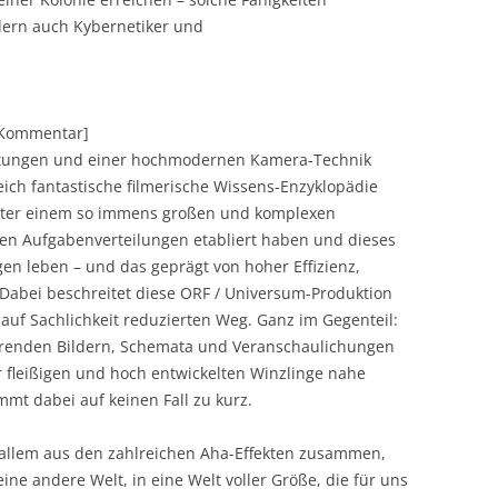
ndern auch Kybernetiker und
][Kommentar]
istungen und einer hochmodernen Kamera-Technik
eich fantastische filmerische Wissens-Enzyklopädie
 unter einem so immens großen und komplexen
hen Aufgabenverteilungen etabliert haben und dieses
n leben – und das geprägt von hoher Effizienz,
. Dabei beschreitet diese ORF / Universum-Produktion
auf Sachlichkeit reduzierten Weg. Ganz im Gegenteil:
lärenden Bildern, Schemata und Veranschaulichungen
 fleißigen und hoch entwickelten Winzlinge nahe
mt dabei auf keinen Fall zu kurz.
r allem aus den zahlreichen Aha-Effekten zusammen,
ine andere Welt, in eine Welt voller Größe, die für uns