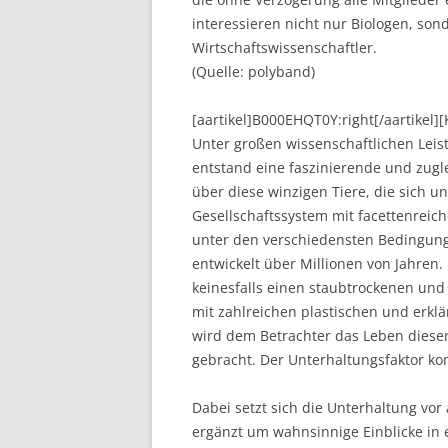
interessieren nicht nur Biologen, so
Wirtschaftswissenschaftler.
(Quelle: polyband)
[aartikel]B000EHQT0Y:right[/aartikel
Unter großen wissenschaftlichen Le
entstand eine faszinierende und zugl
über diese winzigen Tiere, die sich
Gesellschaftssystem mit facettenreic
unter den verschiedensten Bedingunge
entwickelt über Millionen von Jahren
keinesfalls einen staubtrockenen und 
mit zahlreichen plastischen und erk
wird dem Betrachter das Leben dieser
gebracht. Der Unterhaltungsfaktor kom
Dabei setzt sich die Unterhaltung vo
ergänzt um wahnsinnige Einblicke in e