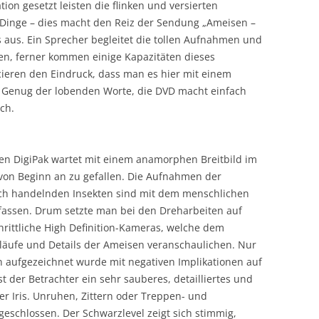
ion gesetzt leisten die flinken und versierten
 Dinge – dies macht den Reiz der Sendung „Ameisen –
s aus. Ein Sprecher begleitet die tollen Aufnahmen und
en, ferner kommen einige Kapazitäten dieses
ieren den Eindruck, dass man es hier mit einem
 Genug der lobenden Worte, die DVD macht einfach
ch.
hen DigiPak wartet mit einem anamorphen Breitbild im
 von Beginn an zu gefallen. Die Aufnahmen der
ch handelnden Insekten sind mit dem menschlichen
erfassen. Drum setzte man bei den Dreharbeiten auf
hrittliche High Definition-Kameras, welche dem
äufe und Details der Ameisen veranschaulichen. Nur
 aufgezeichnet wurde mit negativen Implikationen auf
t der Betrachter ein sehr sauberes, detailliertes und
er Iris. Unruhen, Zittern oder Treppen- und
geschlossen. Der Schwarzlevel zeigt sich stimmig,