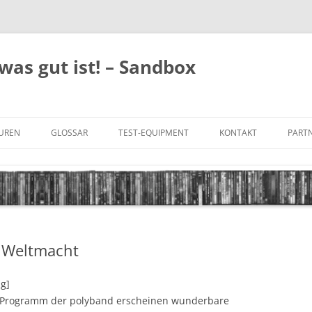
was gut ist! – Sandbox
GUREN
GLOSSAR
TEST-EQUIPMENT
KONTAKT
PARTN
FILM-GENRES
DATENSCHUTZ
AND
BILD & TON
IMPRESSUM
TONFORMATE
e Weltmacht
UNTERTITEL-TYPEN
ng]
Programm der polyband erscheinen wunderbare