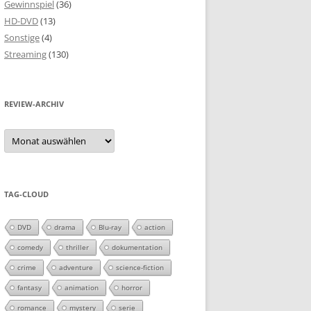
Gewinnspiel
(36)
HD-DVD
(13)
Sonstige
(4)
Streaming
(130)
REVIEW-ARCHIV
Review-
Archiv
TAG-CLOUD
DVD
drama
Blu-ray
action
comedy
thriller
dokumentation
crime
adventure
science-fiction
fantasy
animation
horror
romance
mystery
serie