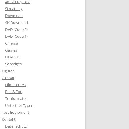
4K Blu-ray Disc
Streaming
Download
4K Download
DVD (Code 2)
DVD (Code 1)
Cinema
Games
HD-DVD
Sonstiges
Figuren
Glossar
Film-Genres
Bild & Ton
Tonformate
Untertitel-Typen
Test-Equipment
Kontakt
Datenschutz