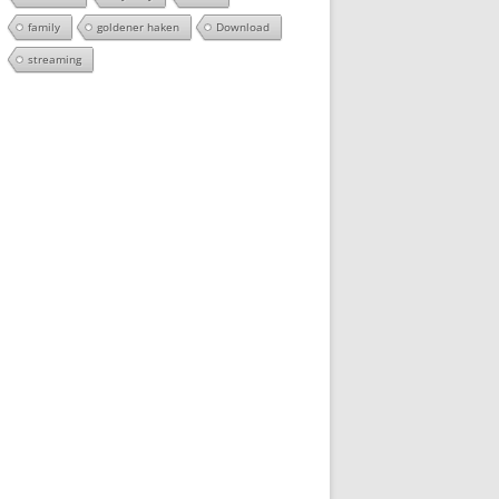
family
goldener haken
Download
streaming