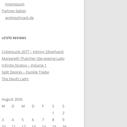
Impressum
Partner-Seiten
andreschnack.de
LETZTE REVIEWS
Cyberpunk 2077 – Johnny Silverhand
Margareth Thatcher: Die eiserne Lady
Infinite Stratos – Volume 1
Split Desires – Dunkle Triebe
The Devil’s Light
August 2026
M
D
M
D
F
S
S
1
2
3
4
5
6
7
8
9
10
11
12
13
14
15
16