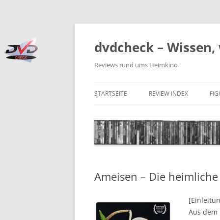
Zum
Inhalt
springen
dvdcheck – Wissen, 
Reviews rund ums Heimkino
STARTSEITE
REVIEW INDEX
FI
BLU-RAY DISC
4K BLU-RAY DISC
STREAMING
Ameisen – Die heimlich
DOWNLOAD
4K DOWNLOAD
[Einleitu
Aus dem 
DVD (CODE 2)