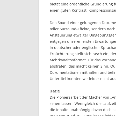
bietet eine ordentliche Grundierung f
einen guten Kontrast. Kompressionsar
Den Sound einer gelungenen Dokumen
toller Surround-Effekte, sondern nac
Ansteuerung etwaiger Umgebungsgeräu
entgegen unseren ersten Erwartungen
in deutscher oder englischer Spracha
Ernüchterung stellt sich rasch ein, d
Mehrkanaltonformat. Für das Vorhand
abstrafen, das macht keinen Sinn. Qua
Dokumentationen mithalten und befind
Untertitel konnten wir leider nicht au
[Fazit]
Die Pioniersarbeit der Macher von „A
sehen lassen. Wenngleich die Laufzeit
die Inhalte unabhängig davon doch se
Preis von rund 20,- Euro lassen leider