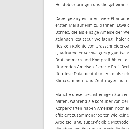
Hölldobler bringen uns die geheimnisv
Dabei gelang es ihnen, viele Phänom
ersten Mal auf Film zu bannen. Etwa 
Borneo, die als einzige Ameise der W
gelangen Regisseur Wolfgang Thaler a
riesigen Kolonie von Grasschneider-Am
Quadratmeter verzweigtes gigantische
Brutkammern und Komposthöhlen, das 8
führenden Ameisen-Experte Prof. Bert
für diese Dokumentation erstmals sei
Klimakammern und Zentrifugen auf ihr
Manche dieser sechsbeinigen Spitzen
halten, während sie kopfüber von der
Körperkräften haben Ameisen noch ein
effizient zusammenarbeiten wie keine
Arbeitseilung, super-flexible Method
die ohne Verzögerung alle Mitglieder 