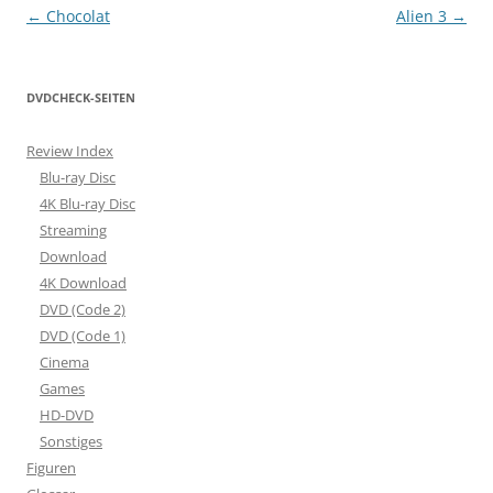
Beitragsnavigation
←
Chocolat
Alien 3
→
DVDCHECK-SEITEN
Review Index
Blu-ray Disc
4K Blu-ray Disc
Streaming
Download
4K Download
DVD (Code 2)
DVD (Code 1)
Cinema
Games
HD-DVD
Sonstiges
Figuren